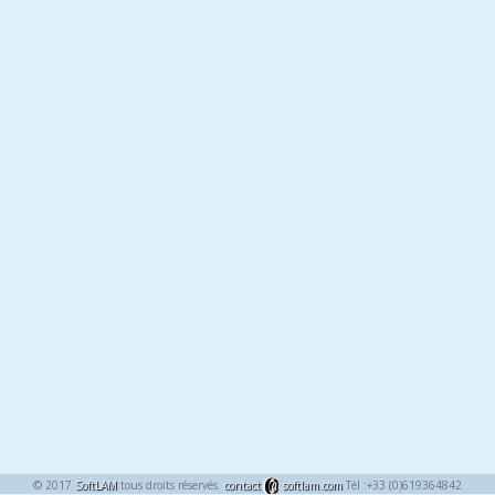
© 2017
SoftLAM
tous droits réservés.
contact
softlam.com
Tél :+33 (0)619364842