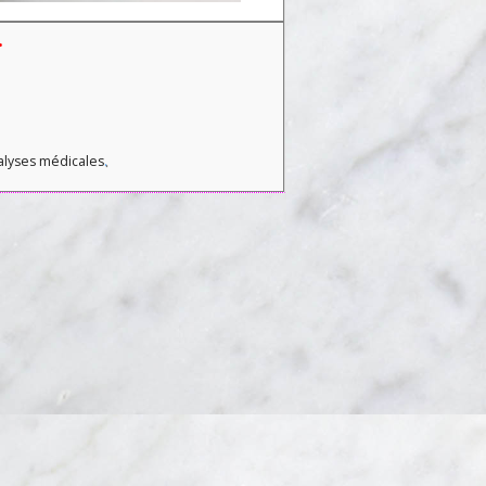
.
nalyses médicales
.